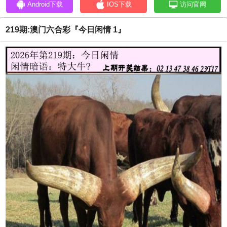
Android下载
IOS下载
访问官网
219期:澳门六合彩『今日闲情 1』