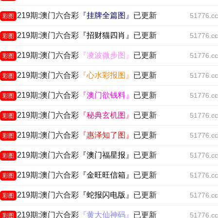
219期:澳门六合彩
『挂牌全篇图』
已更新
51776.cc
彩图
219期:澳门六合彩
『招财猫四肖』
已更新
51776.cc
彩图
219期:澳门六合彩
『凌波微步图』
已更新
51776.cc
彩图
219期:澳门六合彩
『心水彩报图』
已更新
51776.cc
彩图
219期:澳门六合彩
『澳门欲钱料』
已更新
51776.cc
彩图
219期:澳门六合彩
『秘典玄机图』
已更新
51776.cc
彩图
219期:澳门六合彩
『惠泽知了图』
已更新
51776.cc
彩图
219期:澳门六合彩
『澳门福星报』
已更新
51776.cc
彩图
219期:澳门六合彩
『金旺旺信箱』
已更新
51776.cc
彩图
219期:澳门六合彩
『蛇报闪电版』
已更新
51776.cc
彩图
219期:澳门六合彩
『黄大仙神码』
已更新
51776.cc
彩图