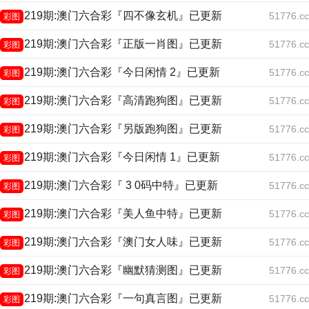
219期:澳门六合彩『四不像玄机』已更新
51776.cc
彩图
219期:澳门六合彩『正版一肖图』已更新
51776.cc
彩图
219期:澳门六合彩『今日闲情 2』已更新
51776.cc
彩图
219期:澳门六合彩『高清跑狗图』已更新
51776.cc
彩图
219期:澳门六合彩『另版跑狗图』已更新
51776.cc
彩图
219期:澳门六合彩『今日闲情 1』已更新
51776.cc
彩图
219期:澳门六合彩『 3 0码中特』已更新
51776.cc
彩图
219期:澳门六合彩『美人鱼中特』已更新
51776.cc
彩图
219期:澳门六合彩『澳门女人味』已更新
51776.cc
彩图
219期:澳门六合彩『幽默猜测图』已更新
51776.cc
彩图
219期:澳门六合彩『一句真言图』已更新
51776.cc
彩图