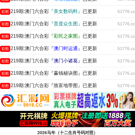
219期:澳门六合彩
『美女数码料』
已更新
51776.cc
彩图
219期:澳门六合彩
『普度众生图』
已更新
51776.cc
彩图
219期:澳门六合彩
『彩民之家图』
已更新
51776.cc
彩图
219期:澳门六合彩
『澳门时运通』
已更新
51776.cc
彩图
219期:澳门六合彩
『澳门小诸葛』
已更新
51776.cc
彩图
219期:澳门六合彩『赢钱秘诀图』已更新
51776.cc
彩图
219期:澳门六合彩『致富地带图』已更新
51776.cc
彩图