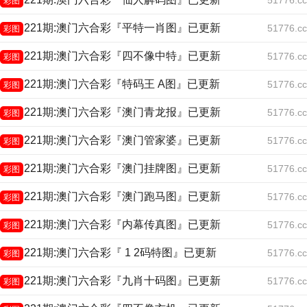
彩图
221期:澳门六合彩『平特一肖图』已更新
51776.cc
彩图
221期:澳门六合彩『四不像中特』已更新
51776.cc
彩图
221期:澳门六合彩『特码王 A图』已更新
51776.cc
彩图
221期:澳门六合彩『澳门青龙报』已更新
51776.cc
彩图
221期:澳门六合彩『澳门管家婆』已更新
51776.cc
彩图
221期:澳门六合彩『澳门挂牌图』已更新
51776.cc
彩图
221期:澳门六合彩『澳门跑马图』已更新
51776.cc
彩图
221期:澳门六合彩『内幕传真图』已更新
51776.cc
彩图
221期:澳门六合彩『 1 2码特图』已更新
51776.cc
彩图
221期:澳门六合彩『九肖十码图』已更新
51776.cc
彩图