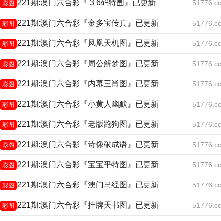
221期:澳门六合彩『 3 6码特围』已更新
51776.cc
彩图
221期:澳门六合彩『金多宝传真』已更新
51776.cc
彩图
221期:澳门六合彩『凤凰天机图』已更新
51776.cc
彩图
221期:澳门六合彩『周公解梦图』已更新
51776.cc
彩图
221期:澳门六合彩『内幕三肖图』已更新
51776.cc
彩图
221期:澳门六合彩『小黄人幽默』已更新
51776.cc
彩图
221期:澳门六合彩『老版跑狗图』已更新
51776.cc
彩图
221期:澳门六合彩『诗像破成语』已更新
51776.cc
彩图
221期:澳门六合彩『宝宝平特图』已更新
51776.cc
彩图
221期:澳门六合彩『澳门马经图』已更新
51776.cc
彩图
221期:澳门六合彩『挂牌天书图』已更新
51776.cc
彩图