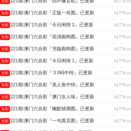
221期:澳门六合彩『四不像玄机』已更新
51776.cc
彩图
221期:澳门六合彩『正版一肖图』已更新
51776.cc
彩图
221期:澳门六合彩『今日闲情 2』已更新
51776.cc
彩图
221期:澳门六合彩『高清跑狗图』已更新
51776.cc
彩图
221期:澳门六合彩『另版跑狗图』已更新
51776.cc
彩图
221期:澳门六合彩『今日闲情 1』已更新
51776.cc
彩图
221期:澳门六合彩『 3 0码中特』已更新
51776.cc
彩图
221期:澳门六合彩『美人鱼中特』已更新
51776.cc
彩图
221期:澳门六合彩『澳门女人味』已更新
51776.cc
彩图
221期:澳门六合彩『幽默猜测图』已更新
51776.cc
彩图
221期:澳门六合彩『一句真言图』已更新
51776.cc
彩图