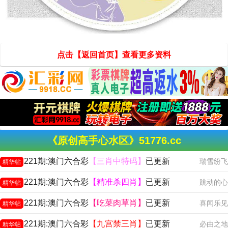
点击【返回首页】查看更多资料
《原创高手心水区》51776.cc
221期:澳门六合彩
【三肖中特码】
已更新
瑞雪纷飞
精华帖
221期:澳门六合彩
【精准杀四肖】
已更新
跳动的心
精华帖
221期:澳门六合彩
【吃菜肉草肖】
已更新
喜闻乐见
精华帖
221期:澳门六合彩
【九宫禁三肖】
已更新
必由之地
精华帖