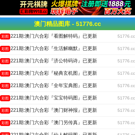
澳门精品图库 - 51776.cc
221期:澳门六合彩『看图解特码』已更新
51776.cc
彩图
221期:澳门六合彩『生活解幽默』已更新
51776.cc
彩图
221期:澳门六合彩『济公特码诗』已更新
51776.cc
彩图
221期:澳门六合彩『秘典玄机图』已更新
51776.cc
彩图
221期:澳门六合彩『全年宝典图』已更新
51776.cc
彩图
221期:澳门六合彩『宝宝特码图』已更新
51776.cc
彩图
221期:澳门六合彩『澳门财神报』已更新
51776.cc
彩图
221期:澳门六合彩『澳门另传真』已更新
51776.cc
彩图
221期:澳门六合彩『仙人解码图』已更新
51776.cc