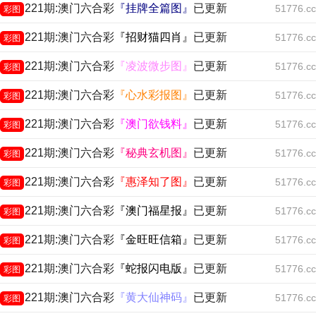
221期:澳门六合彩
『挂牌全篇图』
已更新
51776.cc
彩图
221期:澳门六合彩
『招财猫四肖』
已更新
51776.cc
彩图
221期:澳门六合彩
『凌波微步图』
已更新
51776.cc
彩图
221期:澳门六合彩
『心水彩报图』
已更新
51776.cc
彩图
221期:澳门六合彩
『澳门欲钱料』
已更新
51776.cc
彩图
221期:澳门六合彩
『秘典玄机图』
已更新
51776.cc
彩图
221期:澳门六合彩
『惠泽知了图』
已更新
51776.cc
彩图
221期:澳门六合彩
『澳门福星报』
已更新
51776.cc
彩图
221期:澳门六合彩
『金旺旺信箱』
已更新
51776.cc
彩图
221期:澳门六合彩
『蛇报闪电版』
已更新
51776.cc
彩图
221期:澳门六合彩
『黄大仙神码』
已更新
51776.cc
彩图