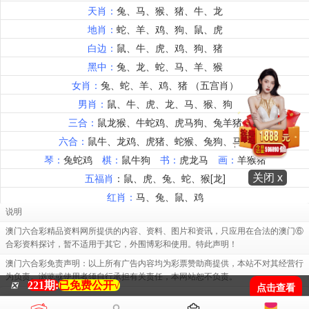
关闭 x
说明
澳门六合彩精品资料网所提供的内容、资料、图片和资讯，只应用在合法的澳门⑥
合彩资料探讨，暂不适用于其它，外围博彩和使用。特此声明！
澳门六合彩免责声明：以上所有广告内容均为彩票赞助商提供，本站不对其经营行
为负责。浏览或使用者须自行承担有关责任，本网站恕不负责。
221期:
已免费公开√
❎
点击查看
[澳门六合彩]易记域名51776.cc