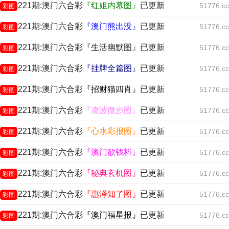
221期:澳门六合彩
『红姐内幕图』
已更新
51776.cc
彩图
221期:澳门六合彩
『澳门熊出没』
已更新
51776.cc
彩图
221期:澳门六合彩『生活幽默图』已更新
51776.cc
彩图
221期:澳门六合彩
『挂牌全篇图』
已更新
51776.cc
彩图
221期:澳门六合彩
『招财猫四肖』
已更新
51776.cc
彩图
221期:澳门六合彩
『凌波微步图』
已更新
51776.cc
彩图
221期:澳门六合彩
『心水彩报图』
已更新
51776.cc
彩图
221期:澳门六合彩
『澳门欲钱料』
已更新
51776.cc
彩图
221期:澳门六合彩
『秘典玄机图』
已更新
51776.cc
彩图
221期:澳门六合彩
『惠泽知了图』
已更新
51776.cc
彩图
221期:澳门六合彩
『澳门福星报』
已更新
51776.cc
彩图