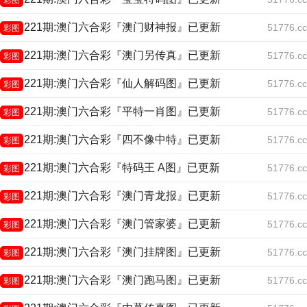
彩图
221期:澳门六合彩『澳门财神报』已更新
51776.cc
彩图
221期:澳门六合彩『澳门另传真』已更新
51776.cc
彩图
221期:澳门六合彩『仙人解码图』已更新
51776.cc
彩图
221期:澳门六合彩『平特一肖图』已更新
51776.cc
彩图
221期:澳门六合彩『四不像中特』已更新
51776.cc
彩图
221期:澳门六合彩『特码王 A图』已更新
51776.cc
彩图
221期:澳门六合彩『澳门青龙报』已更新
51776.cc
彩图
221期:澳门六合彩『澳门管家婆』已更新
51776.cc
彩图
221期:澳门六合彩『澳门挂牌图』已更新
51776.cc
彩图
221期:澳门六合彩『澳门跑马图』已更新
51776.cc
彩图