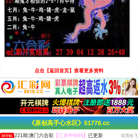
点击【返回首页】查看更多资料
《原创高手心水区》51776.cc
221期:澳门六合彩
【三肖中特码】
已更新
瑞雪纷飞
精华帖